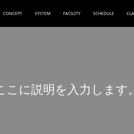
CONCEPT
SYSTEM
FACILITY
SCHEDULE
CLA
こ
こ
に
説
明
を
入
力
し
ま
す